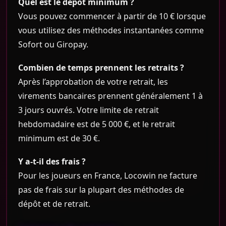
Quel est le dépôt minimum ?
Vous pouvez commencer à partir de 10 € lorsque
vous utilisez des méthodes instantanées comme
Sofort ou Giropay.
Combien de temps prennent les retraits ?
Après l’approbation de votre retrait, les
virements bancaires prennent généralement 1 à
3 jours ouvrés. Votre limite de retrait
hebdomadaire est de 5 000 €, et le retrait
minimum est de 30 €.
Y a-t-il des frais ?
Pour les joueurs en France, Locowin ne facture
pas de frais sur la plupart des méthodes de
dépôt et de retrait.