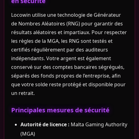
en sécurité
Locowin utilise une technologie de Générateur
de Nombres Aléatoires (RNG) pour garantir des
résultats aléatoires et impartiaux. Pour respecter
les règles de la MGA, les RNG sont testés et
certifiés régulièrement par des auditeurs
indépendants. Votre argent est également
conservé sur des comptes bancaires ségrégués,
séparés des fonds propres de l’entreprise, afin
que votre solde reste protégé et disponible pour
un retrait.
Principales mesures de sécurité
Autorité de licence :
Malta Gaming Authority
(MGA)