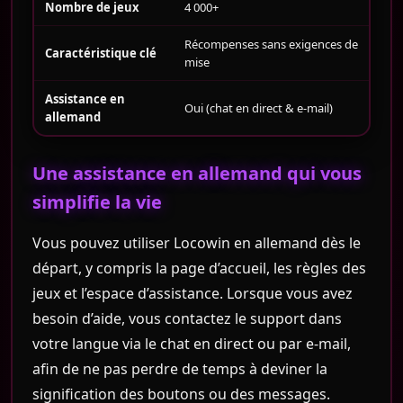
Nombre de jeux
4 000+
Récompenses sans exigences de
Caractéristique clé
mise
Assistance en
Oui (chat en direct & e-mail)
allemand
Une assistance en allemand qui vous
simplifie la vie
Vous pouvez utiliser Locowin en allemand dès le
départ, y compris la page d’accueil, les règles des
jeux et l’espace d’assistance. Lorsque vous avez
besoin d’aide, vous contactez le support dans
votre langue via le chat en direct ou par e-mail,
afin de ne pas perdre de temps à deviner la
signification des boutons ou des messages.