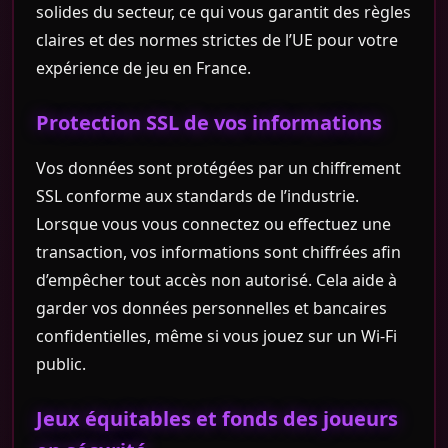
solides du secteur, ce qui vous garantit des règles
claires et des normes strictes de l’UE pour votre
expérience de jeu en France.
Protection SSL de vos informations
Vos données sont protégées par un chiffrement
SSL conforme aux standards de l’industrie.
Lorsque vous vous connectez ou effectuez une
transaction, vos informations sont chiffrées afin
d’empêcher tout accès non autorisé. Cela aide à
garder vos données personnelles et bancaires
confidentielles, même si vous jouez sur un Wi-Fi
public.
Jeux équitables et fonds des joueurs