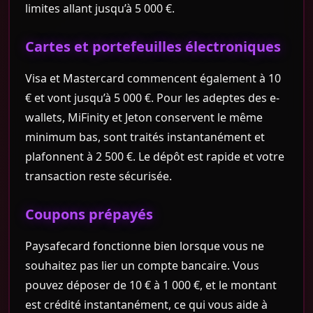
limites allant jusqu’à 5 000 €.
Cartes et portefeuilles électroniques
Visa et Mastercard commencent également à 10
€ et vont jusqu’à 5 000 €. Pour les adeptes des e-
wallets, MiFinity et Jeton conservent le même
minimum bas, sont traités instantanément et
plafonnent à 2 500 €. Le dépôt est rapide et votre
transaction reste sécurisée.
Coupons prépayés
Paysafecard fonctionne bien lorsque vous ne
souhaitez pas lier un compte bancaire. Vous
pouvez déposer de 10 € à 1 000 €, et le montant
est crédité instantanément, ce qui vous aide à