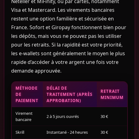
Neteller et MiFinity, ou par cartes, notamment
Visa et Mastercard. Les virements bancaires
restent une option familière et sécurisée en
France. Sofort et Giropay fonctionnent bien pour
les dépôts, mais vous ne pouvez pas les utiliser
pour les retraits. Si la rapidité est votre priorité,
les e-wallets sont généralement le moyen le plus
rapide d’accéder à votre argent une fois votre
demande approuvée.
MÉTHODE
DÉLAI DE
RETRAIT
DE
TRAITEMENT (APRÈS
MINIMUM
PAIEMENT
APPROBATION)
Virement
2 à 5 jours ouvrés
30 €
bancaire
Skrill
Instantané - 24 heures
30 €