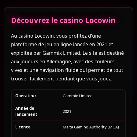
Découvrez le casino Locowin
Au casino Locowin, vous profitez d’une
plateforme de jeu en ligne lancée en 2021 et
exploitée par Gammix Limited. Le site est destiné
aux joueurs en Allemagne, avec des couleurs
vives et une navigation fluide qui permet de tout
trouver facilement pendant que vous jouez.
Opérateur
Gammix Limited
Année de
2021
lancement
Licence
Malta Gaming Authority (MGA)