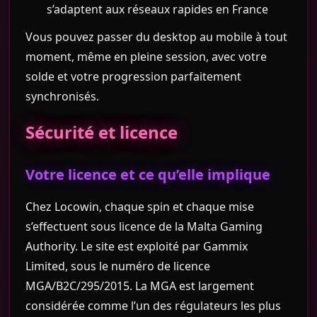
s’adaptent aux réseaux rapides en France
Vous pouvez passer du desktop au mobile à tout
moment, même en pleine session, avec votre
solde et votre progression parfaitement
synchronisés.
Sécurité et licence
Votre licence et ce qu’elle implique
Chez Locowin, chaque spin et chaque mise
s’effectuent sous licence de la Malta Gaming
Authority. Le site est exploité par Gammix
Limited, sous le numéro de licence
MGA/B2C/295/2015. La MGA est largement
considérée comme l’un des régulateurs les plus