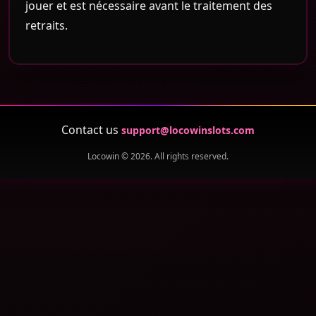
jouer et est nécessaire avant le traitement des
retraits.
Contact us
support@locowinslots.com
Locowin © 2026. All rights reserved.