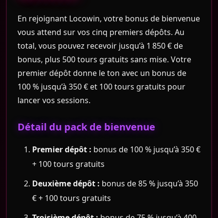
En rejoignant Locowin, votre bonus de bienvenue
vous attend sur vos cinq premiers dépôts. Au
total, vous pouvez recevoir jusqu’à 1 850 € de
bonus, plus 500 tours gratuits sans mise. Votre
premier dépôt donne le ton avec un bonus de
100 % jusqu’à 350 € et 100 tours gratuits pour
lancer vos sessions.
Détail du pack de bienvenue
Premier dépôt :
bonus de 100 % jusqu’à 350 €
+ 100 tours gratuits
Deuxième dépôt :
bonus de 85 % jusqu’à 350
€ + 100 tours gratuits
Troisième dépôt :
bonus de 75 % jusqu’à 400