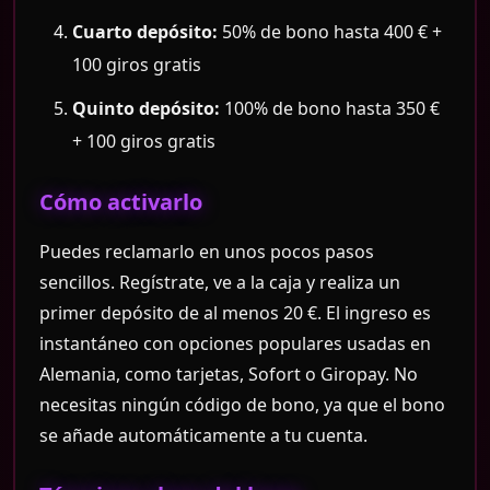
Cuarto depósito:
50% de bono hasta 400 € +
100 giros gratis
Quinto depósito:
100% de bono hasta 350 €
+ 100 giros gratis
Cómo activarlo
Puedes reclamarlo en unos pocos pasos
sencillos. Regístrate, ve a la caja y realiza un
primer depósito de al menos 20 €. El ingreso es
instantáneo con opciones populares usadas en
Alemania, como tarjetas, Sofort o Giropay. No
necesitas ningún código de bono, ya que el bono
se añade automáticamente a tu cuenta.