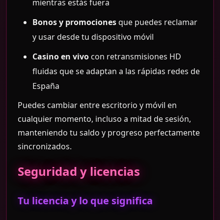
mientras estás fuera
Bonos y promociones
que puedes reclamar
y usar desde tu dispositivo móvil
Casino en vivo
con retransmisiones HD
fluidas que se adaptan a las rápidas redes de
España
Puedes cambiar entre escritorio y móvil en
cualquier momento, incluso a mitad de sesión,
manteniendo tu saldo y progreso perfectamente
sincronizados.
Seguridad y licencias
Tu licencia y lo que significa