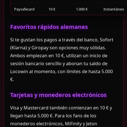
Paysafecard
10 €
1.000 €
Instantáneo
Favoritos rápidos alemanes
Si te gustan los pagos a través del banco, Sofort
(Klarna) y Giropay son opciones muy sólidas.
Ambos empiezan en 10 €, utilizan un inicio de
sesión bancario sencillo y abonan tu saldo de
Locowin al momento, con límites de hasta 5.000
€.
Tarjetas y monederos electrónicos
Visa y Mastercard también comienzan en 10 € y
llegan hasta 5.000 €. Para los fans de los
monederos electrónicos, MiFinity y Jeton