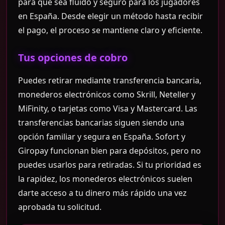
para que sea fluido y seguro para los jugadores
en España. Desde elegir un método hasta recibir
el pago, el proceso se mantiene claro y eficiente.
Tus opciones de cobro
Puedes retirar mediante transferencia bancaria,
monederos electrónicos como Skrill, Neteller y
MiFinity, o tarjetas como Visa y Mastercard. Las
transferencias bancarias siguen siendo una
opción familiar y segura en España. Sofort y
Giropay funcionan bien para depósitos, pero no
puedes usarlos para retiradas. Si tu prioridad es
la rapidez, los monederos electrónicos suelen
darte acceso a tu dinero más rápido una vez
aprobada tu solicitud.