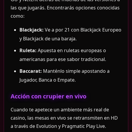
las que jugarás. Encontrarás opciones conocidas
como:
Blackjack:
Ve a por 21 con Blackjack Europeo
y Blackjack de una baraja.
Ruleta:
Apuesta en ruletas europeas o
americanas para ese sabor tradicional.
Baccarat:
Manténlo simple apostando a
Jugador, Banca o Empate.
Acción con crupier en vivo
Cuando te apetece un ambiente más real de
casino, las mesas en vivo se retransmiten en HD
a través de Evolution y Pragmatic Play Live.