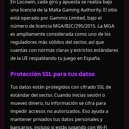
En Locowin, cada giro y apuesta se realiza bajo
una licencia de la Malta Gaming Authority. El sitio
está operado por Gammix Limited, bajo el
número de licencia MGA/B2C/295/2015. La MGA
es ampliamente considerada como uno de los
reguladores más sólidos del sector, así que
cuentas con normas claras y estrictos estándares
de la UE respaldando tu juego en España.
Protección SSL para tus datos
Tus datos están protegidos con cifrado SSL de
estándar del sector. Cuando inicias sesión o
mueves dinero, tu información se cifra para
impedir accesos no autorizados. Eso ayuda a
mantener privados tus datos personales y
bancarios, incluso si estás jugando con Wi-Fi