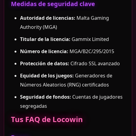
Medidas de seguridad clave
Autoridad de licencias:
Malta Gaming
Authority (MGA)
Titular de la licencia:
Gammix Limited
Número de licencia:
MGA/B2C/295/2015
Protección de datos:
Cifrado SSL avanzado
Equidad de los juegos:
Generadores de
Números Aleatorios (RNG) certificados
Seguridad de fondos:
Cuentas de jugadores
segregadas
Tus FAQ de Locowin