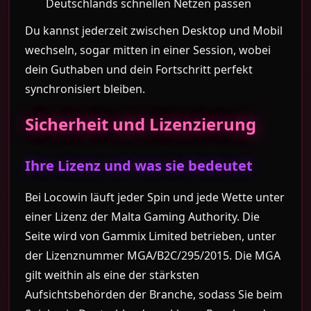
Deutschlands schnellen Netzen passen
Du kannst jederzeit zwischen Desktop und Mobil
wechseln, sogar mitten in einer Session, wobei
dein Guthaben und dein Fortschritt perfekt
synchronisiert bleiben.
Sicherheit und Lizenzierung
Ihre Lizenz und was sie bedeutet
Bei Locowin läuft jeder Spin und jede Wette unter
einer Lizenz der Malta Gaming Authority. Die
Seite wird von Gammix Limited betrieben, unter
der Lizenznummer MGA/B2C/295/2015. Die MGA
gilt weithin als eine der stärksten
Aufsichtsbehörden der Branche, sodass Sie beim