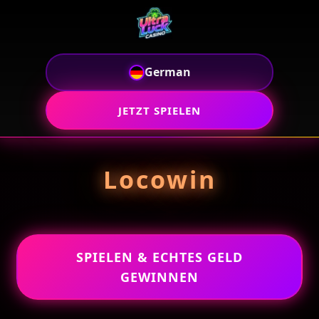
German
JETZT SPIELEN
Locowin
SPIELEN & ECHTES GELD
GEWINNEN