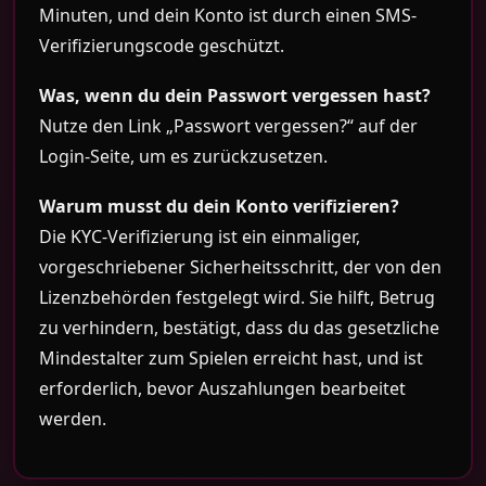
Minuten, und dein Konto ist durch einen SMS-
Verifizierungscode geschützt.
Was, wenn du dein Passwort vergessen hast?
Nutze den Link „Passwort vergessen?“ auf der
Login-Seite, um es zurückzusetzen.
Warum musst du dein Konto verifizieren?
Die KYC-Verifizierung ist ein einmaliger,
vorgeschriebener Sicherheitsschritt, der von den
Lizenzbehörden festgelegt wird. Sie hilft, Betrug
zu verhindern, bestätigt, dass du das gesetzliche
Mindestalter zum Spielen erreicht hast, und ist
erforderlich, bevor Auszahlungen bearbeitet
werden.