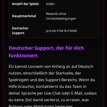
Anzahl der Spiele
4.000+
Rewards ohne
Hauptmerkmal
Umsatzbedingungen
Deutscher
Ja (Live-Chat & E-Mail)
Support
Deutscher Support, der für dich
funktioniert
Du kannst Locowin von Anfang an auf Deutsch
nutzen, einschließlich der Startseite, der
Spielregeln und des Support-Bereichs. Wenn du
Hilfe brauchst, kontaktierst du das Team in
deiner Sprache per Live-Chat oder E-Mail, sodass
du keine Zeit damit verlierst, zu erraten, was
Buttons oder Meldungen bedeuten.