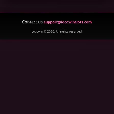
Contact us
support@locowinslots.com
Locowin © 2026. All rights reserved.