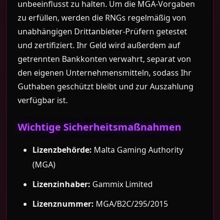
unbeeinflusst zu halten. Um die MGA-Vorgaben
zu erfüllen, werden die RNGs regelmäßig von
unabhängigen Drittanbieter-Prüfern getestet
und zertifiziert. Ihr Geld wird außerdem auf
getrennten Bankkonten verwahrt, separat von
den eigenen Unternehmensmitteln, sodass Ihr
Guthaben geschützt bleibt und zur Auszahlung
verfügbar ist.
Wichtige Sicherheitsmaßnahmen
Lizenzbehörde:
Malta Gaming Authority
(MGA)
Lizenzinhaber:
Gammix Limited
Lizenznummer:
MGA/B2C/295/2015