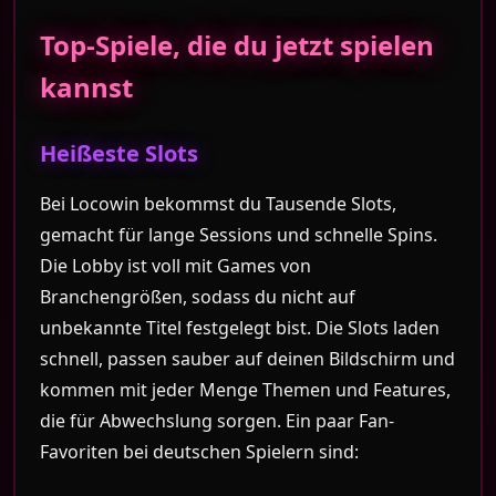
Top-Spiele, die du jetzt spielen
kannst
Heißeste Slots
Bei Locowin bekommst du Tausende Slots,
gemacht für lange Sessions und schnelle Spins.
Die Lobby ist voll mit Games von
Branchengrößen, sodass du nicht auf
unbekannte Titel festgelegt bist. Die Slots laden
schnell, passen sauber auf deinen Bildschirm und
kommen mit jeder Menge Themen und Features,
die für Abwechslung sorgen. Ein paar Fan-
Favoriten bei deutschen Spielern sind: