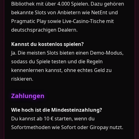
Bibliothek mit über 4.000 Spielen. Dazu gehören
bekannte Slots von Anbietern wie NetEnt und
Pragmatic Play sowie Live-Casino-Tische mit
deutschsprachigen Dealern.
Kannst du kostenlos spielen?
Ja. Die meisten Slots bieten einen Demo-Modus,
sodass du Spiele testen und die Regeln
kennenlernen kannst, ohne echtes Geld zu
riskieren.
Zahlungen
Wie hoch ist die Mindesteinzahlung?
Du kannst ab 10 € starten, wenn du
Sofortmethoden wie Sofort oder Giropay nutzt.