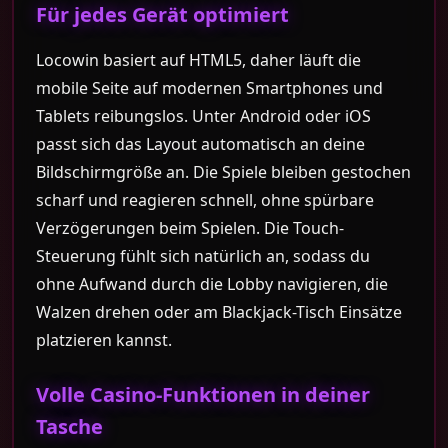
Für jedes Gerät optimiert
Locowin basiert auf HTML5, daher läuft die
mobile Seite auf modernen Smartphones und
Tablets reibungslos. Unter Android oder iOS
passt sich das Layout automatisch an deine
Bildschirmgröße an. Die Spiele bleiben gestochen
scharf und reagieren schnell, ohne spürbare
Verzögerungen beim Spielen. Die Touch-
Steuerung fühlt sich natürlich an, sodass du
ohne Aufwand durch die Lobby navigieren, die
Walzen drehen oder am Blackjack-Tisch Einsätze
platzieren kannst.
Volle Casino-Funktionen in deiner
Tasche