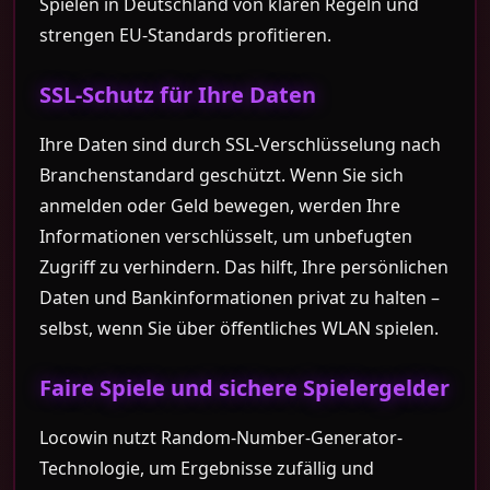
Spielen in Deutschland von klaren Regeln und
strengen EU-Standards profitieren.
SSL-Schutz für Ihre Daten
Ihre Daten sind durch SSL-Verschlüsselung nach
Branchenstandard geschützt. Wenn Sie sich
anmelden oder Geld bewegen, werden Ihre
Informationen verschlüsselt, um unbefugten
Zugriff zu verhindern. Das hilft, Ihre persönlichen
Daten und Bankinformationen privat zu halten –
selbst, wenn Sie über öffentliches WLAN spielen.
Faire Spiele und sichere Spielergelder
Locowin nutzt Random-Number-Generator-
Technologie, um Ergebnisse zufällig und