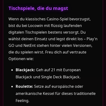
Tischspiele, die du magst
Wenn du klassisches Casino-Spiel bevorzugst,
bist du bei Locowin mit flüssig laufenden
digitalen Tischspielen bestens versorgt. Du
wählst deinen Einsatz und legst direkt los – Play'n
GO und NetEnt stehen hinter vielen Versionen,
die du spielen wirst. Freu dich auf vertraute
Optionen wie:
Blackjack:
Geh auf 21 mit European
Blackjack und Single Deck Blackjack.
Roulette:
Setze auf europäische oder
amerikanische Kessel für dieses traditionelle
Feeling.