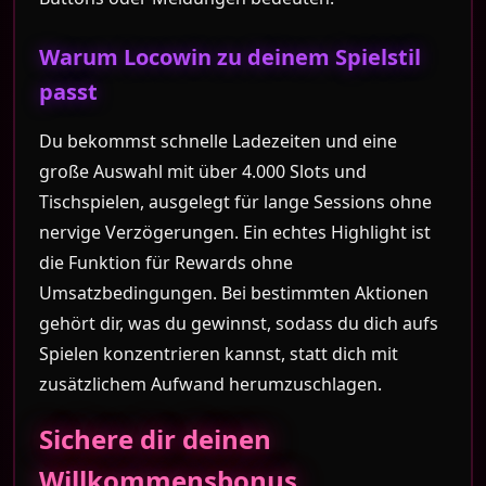
Warum Locowin zu deinem Spielstil
passt
Du bekommst schnelle Ladezeiten und eine
große Auswahl mit über 4.000 Slots und
Tischspielen, ausgelegt für lange Sessions ohne
nervige Verzögerungen. Ein echtes Highlight ist
die Funktion für Rewards ohne
Umsatzbedingungen. Bei bestimmten Aktionen
gehört dir, was du gewinnst, sodass du dich aufs
Spielen konzentrieren kannst, statt dich mit
zusätzlichem Aufwand herumzuschlagen.
Sichere dir deinen
Willkommensbonus